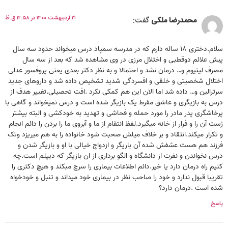
۲۱ اردیبهشت ۱۴۰۰ در ۱۲:۵۸ ق.ظ
محمدرضا ملکی
گفت:
سلام.دختری ۱۸ ساله دارم که در مدرسه سمپاد درس میخواند حدود سه سال
پیش علائم دوقطبی و اختلال مرزی در وی مشاهده شد که بعد از سه سال
مصرف لیتیوم و… درمان نشد و احتمالا و به نظر دکتر بعدی یعنی پروفسور عدلی
اختلال شخصیتی و خلقی و افسردگی شدید تشخیص داده شد و داروهای جدید
سرترالین و… داده شد اما الان این هم کمکی نکرد .افت تحصیلی.تغییر هدف از
درس به بازیگری و عاشق مفرط یک بازیگر شده است و درس نمیخواند و گاهی با
پرخاشگری پدر مادر را مورد حمله و فحاشی و تهدید به خودکشی و البته بیشتر
ژست آن را و فرار از خانه میگیرد.لفظ انتقام از ما و آبروی ما را بردن را دائم انجام
و تکرار میکند.انتقاد و بر خلاف میلش صحبت شود خانواده را به هم میریزد وتک
فرزند هم هست عشفش شده آن باریگر و ازدواج خیالی با او و بازیگر شدن و
درس نخواندن و نفرت از دانشگاه و الگو برداری از ان بازیگر که دیپلم است.چه
کنیم راه درمان دارد یا خیر.دائم اطلاعات بیماری را سرچ مبکند و هیچ دکتری را
تقریبا قبول ندارد و خود را صاحب نظر در بیماری خود میداند و تنبل و خودخواه
شده است .درمان دارد؟
پاسخ