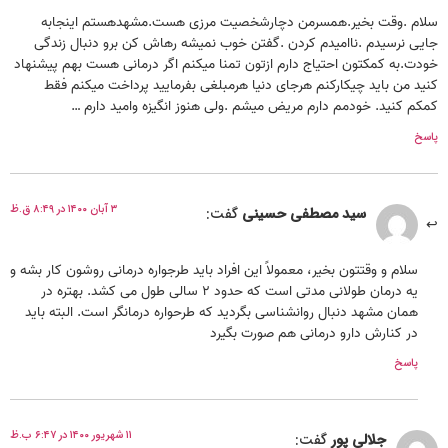
سلام .وقت بخیر.همسرمن دچارشخصیت مرزی هست.مشهدهستم اینجابه
جایی نرسیدم .ناامیدم کردن .گفتن خوب نمیشه رهاش کن برو دنبال زندگی
خودت.به کمکتون احتیاج دارم ازتون تمنا میکنم اگر درمانی هست بهم پیشنهاد
کنید من باید چیکارکنم هرجای دنیا هرمبلغی بفرمایید پرداخت میکنم فقط
کمکم کنید. خودمم دارم مریض میشم .ولی هنوز انگیزه وامید دارم …
پاسخ
۳ آبان ۱۴۰۰ در ۸:۴۹ ق.ظ
سید مصطفی حسینی
گفت:
سلام و وقتتون بخیر، معمولاً این افراد باید طرجواره درمانی روشون کار بشه و
یه درمان طولانی مدتی است که حدود ۲ سالی طول می کشد. بهتره در
همان مشهد دنبال روانشناسی بگردید که طرحواره درمانگر است. البته باید
در کنارش دارو درمانی هم صورت بگیرد
پاسخ
۱۱ شهریور ۱۴۰۰ در ۶:۴۷ ب.ظ
جلالی پور
گفت: