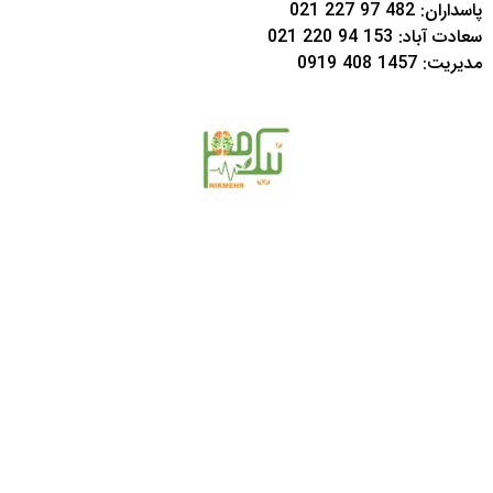
پاسداران:
482 97 227 021
سعادت آباد:
153 94 220 021
مدیریت:
1457 408 0919