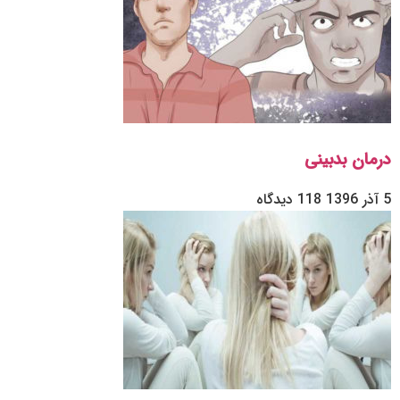
درمان بدبینی
5 آذر 1396
118 دیدگاه