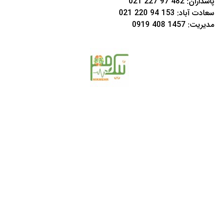
پاسداران:
482 97 227 021
سعادت آباد:
153 94 220 021
مدیریت:
1457 408 0919