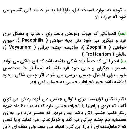
با توجه به موارد قسمت قبل، پارافیلیا به دو دسته کلی تقسیم می
شود که عبارتند از:
الف)
انحرافاتی که صِرف وقوعش باعث رنج ، عذاب و مشکل برای
فرد و دیگری می شود مثل بچه خواهی ( Pedophilia )، حیوان
خواهی ( Zoophilia )، سادیسم چشم چرانی ( Voyeurism )،
مالش ( Frotteurism )
ب)
انحرافاتی که حتماً باید شاکی داشته باشد که این شاکی می تواند
همسر ، دیگران و حتی خود فرد باشد که تماماً توسط متخصص
خوب برای اختلال جنسی بررسی می شود. اگر چنین شاکی وجود
نداشته باشد جزء انحرافات جنسی به حساب نمی آید.
دکتر سکس تراپیست برای ناتوانی جنسی می گوید زمانی می توان
گفت که فردی پارافیلیا یا انحراف جنسی دارد که به مدت ۶ ماه شیوه
رفتار غالب جنسی اش باشد. پس مردی که همسر دارد ولی به زن
همسایه هم چشم چرانی می کند و خودارضائی می نماید و یا کسی
که ۶ ماه(هفته ای ۲ بار) این کار را انجام می دهد ولی هفته ای ۶ بار