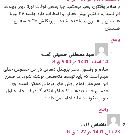
با سلام وقتتون بخیر ببخشید چرا بعضی اوقات لورتا روی بچه ها
اثر نمیذاره دخترم بیش فعالی و اضطراب داره جلسه ۲۴ لورتا
هستش و تغییری مشاهده نشده …پروتکلش ۳۰ جلسه ای
هستش
پاسخ
سید مصطفی حسینی
گفت:
14 اسفند 1401 در 9:00 ق.ظ
سلام و وقتتون بخیر پروتکل درمانی در این خصوص خیلی
مهم است که باید توسط متخصص نوشته شود. در ضمن
این هم مثل تمام روش های درمانی ممکن است روی
عده ای جواب ندهد. نکته آخر اینکه اگر در 10 جلسه اول
جواب نگرفتید نباید ادامه می دادید
پاسخ
ناشناس
گفت:
23 آبان 1401 در 1:22 ق.ظ