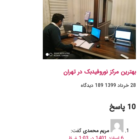
بهترین مرکز نوروفیدبک در تهران
28 خرداد 1399
189 دیدگاه
10 پاسخ
مریم محمدی
گفت:
6 اسفند 1401 در 1:03 ق.ظ