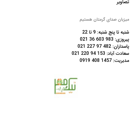
تصاویر
میزبان صدای گرمتان هستیم
شنبه تا پنج شنبه: 9 تا 22
پیروزی:
983 603 36 021
پاسداران:
482 97 227 021
سعادت آباد:
153 94 220 021
مدیریت:
1457 408 0919